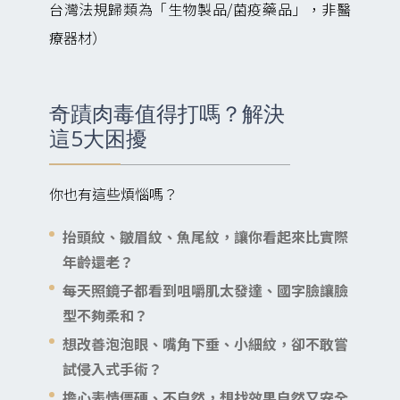
台灣法規歸類為「生物製品/菌疫藥品」，非醫
療器材）
奇蹟肉毒值得打嗎？解決
這5大困擾
你也有這些煩惱嗎？
抬頭紋、皺眉紋、魚尾紋，讓你看起來比實際
年齡還老？
每天照鏡子都看到咀嚼肌太發達、國字臉讓臉
型不夠柔和？
想改善泡泡眼、嘴角下垂、小細紋，卻不敢嘗
試侵入式手術？
擔心表情僵硬、不自然，想找效果自然又安全