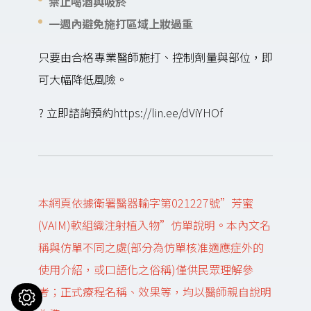
禁止喝酒與吸菸
一週內避免施打區域上妝過重
只要由合格專業醫師施打、控制劑量與部位，即
可大幅降低風險。
? 立即諮詢預約
https://lin.ee/dViYHOf
本網頁依據衛署醫器輸字第021227號”芳蜜
(VAIM)軟組織注射植入物”仿單說明。本內文名
稱與仿單不同之處(部分為仿單核准適應症外的
使用介紹，或口語化之俗稱)僅供民眾理解參
考；正式療程名稱、效果等，均以醫師親自說明