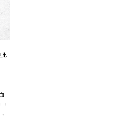
但此
血
腦中
復、