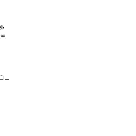
脈
阻塞
自由