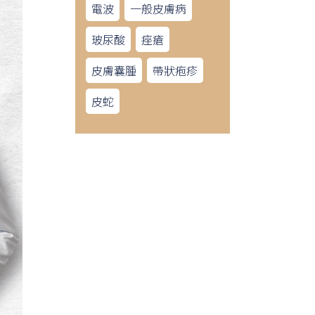
電波
一般皮膚病
玻尿酸
痤瘡
皮膚囊腫
帶狀疱疹
皮蛇