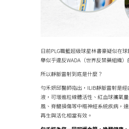
日前PLG職籃超級球星林書豪疑似在球
舉似乎違反WADA（世界反禁藥組織）
所以靜脈雷射到底是什麼？
勻禾妍邱醫師指出，ILIB靜脈雷射
液，可增進粒線體活性、紅血球攜氧量
風、脊髓損傷等中樞神經系統疾病，達
再生與活化相當有效。
勻禾妍為您一同呵護血管，喚醒健康。