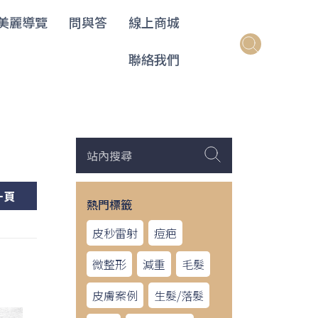
美麗導覽
問與答
線上商城
聯絡我們
一頁
熱門標籤
皮秒雷射
痘疤
微整形
減重
毛髮
皮膚案例
生髮/落髮