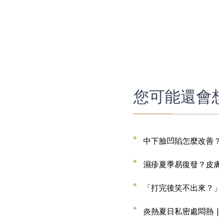
您可能還會想
中下臉凹陷怎麼改善
濕疹夏季易復發？皮
「打完後笑不出來？
炎熱夏日私密處悶熱 | 