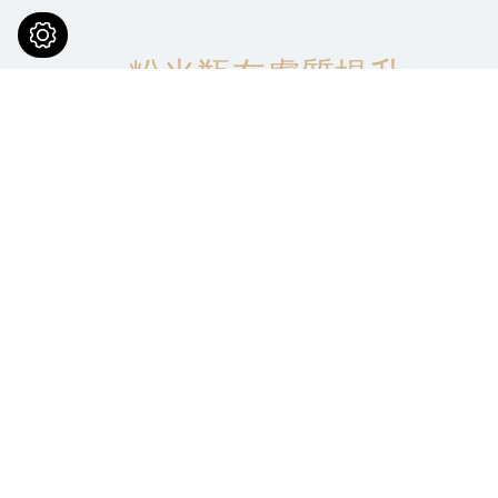
粉光瓶在膚質提升
中扮演的角色
粉光瓶並非單一修飾型療程，而是用於
整體膚況
調整
，常見改善方向包含：