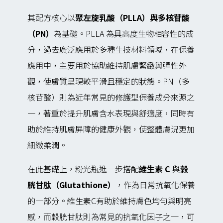
其配方核心以
聚左旋乳酸（PLLA）與多核苷酸
（PN）
為基礎。PLLA 為具高度生物相容性的成
分，過去廣泛應用於多種生技材料領域，在保養
應用中，主要用於協助維持肌膚緊緻與彈性外
觀，使膚質呈現較平滑且穩定的狀態。PN（多
核苷酸）則為近年常見的修護型保養成分來源之
一，著重於提升肌膚含水表現與舒適度，同時有
助於維持肌膚屏障的健康外觀，使整體膚況更加
細緻柔潤。
在此基礎上，粉光瓶進一步搭配
維生素 C
與
穀
胱甘肽（Glutathione）
，作為日常抗氧化保養
的一部分。維生素C有助於維持膚色均勻與明亮
感，而穀胱甘肽則為常見的抗氧化因子之一，可